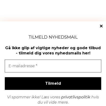
TILMELD NYHEDSMAIL
Gå ikke glip af vigtige nyheder og gode tilbud
- tilmeld dig vores nyhedsmails her!
Det er ikke længere muligt at købe via denne side. Benyt vores nye
Vi spammer ikke! Læs vores
privatlivspolitik
hvis
system ved login med samme brugernavn på www.teoriundervisning.dk
du vil vide mere.
Luk