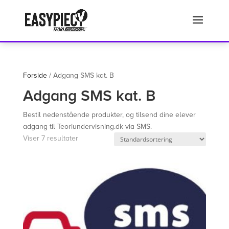
Det er ikke længere muligt at købe via denne side. Benyt vores nye
system ved login med samme brugernavn på www.teoriundervisning.dk
Luk
Forside
/ Adgang SMS kat. B
Adgang SMS kat. B
Bestil nedenstående produkter, og tilsend dine elever
adgang til Teoriundervisning.dk via SMS.
Viser 7 resultater