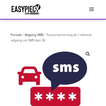
Det er ikke længere muligt at købe via denne side. Benyt vores nye
system ved login med samme brugernavn på www.teoriundervisning.dk
Luk
Forside
/
Adgang SMS
/ Teoriundervisning.dk 1 måneds
adgang via SMS (kat. B)