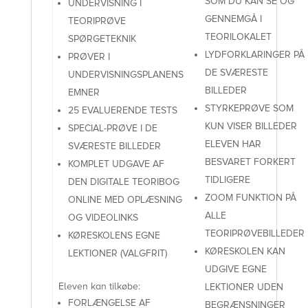
SOM DU KAN SE OG
UNDERVISNING I
GENNEMGÅ I
TEORIPRØVE
TEORILOKALET
SPØRGETEKNIK
LYDFORKLARINGER PÅ
PRØVER I
DE SVÆRESTE
UNDERVISNINGSPLANENS
BILLEDER
EMNER
STYRKEPRØVE SOM
25 EVALUERENDE TESTS
KUN VISER BILLEDER
SPECIAL-PRØVE I DE
ELEVEN HAR
SVÆRESTE BILLEDER
BESVARET FORKERT
KOMPLET UDGAVE AF
TIDLIGERE
DEN DIGITALE TEORIBOG
ZOOM FUNKTION PÅ
ONLINE MED OPLÆSNING
ALLE
OG VIDEOLINKS
TEORIPRØVEBILLEDER
KØRESKOLENS EGNE
KØRESKOLEN KAN
LEKTIONER (VALGFRIT)
UDGIVE EGNE
Eleven kan tilkøbe:
LEKTIONER UDEN
FORLÆNGELSE AF
BEGRÆNSNINGER