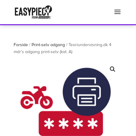
Det er ikke længere muligt at købe via denne side. Benyt vores nye
system ved login med samme brugernavn på www.teoriundervisning.dk
Luk
Forside
/
Print-selv adgang
/ Teoriundervisning.dk 4
mdr’s adgang print-selv (kat. A)