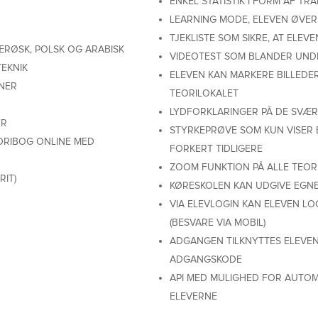
ENKEL STATISTIK I FORM AF TRA
LEARNING MODE, ELEVEN ØVER
TJEKLISTE SOM SIKRE, AT ELE
ÆRØSK, POLSK OG ARABISK
VIDEOTEST SOM BLANDER UND
EKNIK
ELEVEN KAN MARKERE BILLEDE
NER
TEORILOKALET
LYDFORKLARINGER PÅ DE SVÆR
ER
STYRKEPRØVE SOM KUN VISER 
ORIBOG ONLINE MED
FORKERT TIDLIGERE
ZOOM FUNKTION PÅ ALLE TEOR
IT)
KØRESKOLEN KAN UDGIVE EGN
VIA ELEVLOGIN KAN ELEVEN LOG
(BESVARE VIA MOBIL)
ADGANGEN TILKNYTTES ELEVEN
ADGANGSKODE
API MED MULIGHED FOR AUTOM
ELEVERNE