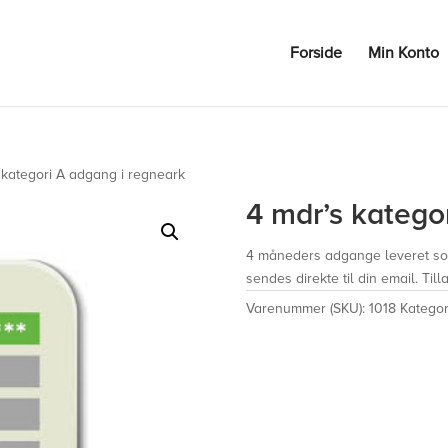
 via denne side. Benyt vores nye system ved login med samme brugern
Forside
Min Konto
 kategori A adgang i regneark
4 mdr’s katego
4 måneders adgange leveret som
sendes direkte til din email. Till
Varenummer (SKU):
1018
Kategor