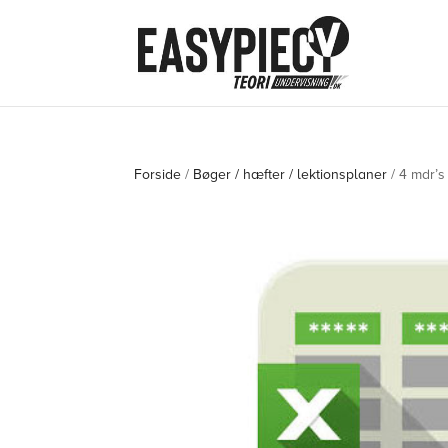
Det er ikke længere muligt at købe
Forside
/
Bøger / hæfter / lektionsplaner
/ 4 mdr’s