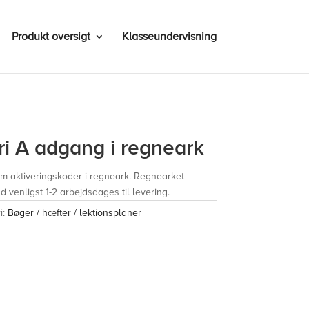
avn på www.teoriundervisning.dk
Luk
Produkt oversigt
Klasseundervisning
ri A adgang i regneark
 aktiveringskoder i regneark. Regnearket
ad venligst 1-2 arbejdsdages til levering.
i:
Bøger / hæfter / lektionsplaner